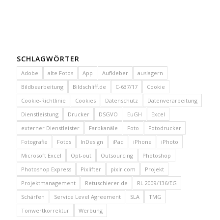
SCHLAGWÖRTER
Adobe
alte Fotos
App
Aufkleber
auslagern
Bildbearbeitung
Bildschliff.de
C-637/17
Cookie
Cookie-Richtlinie
Cookies
Datenschutz
Datenverarbeitung
Dienstleistung
Drucker
DSGVO
EuGH
Excel
externer Dienstleister
Farbkanäle
Foto
Fotodrucker
Fotografie
Fotos
InDesign
iPad
iPhone
iPhoto
Microsoft Excel
Opt-out
Outsourcing
Photoshop
Photoshop Express
Pixlifter
pixlr.com
Projekt
Projektmanagement
Retuschierer.de
RL 2009/136/EG
Schärfen
Service Level Agreement
SLA
TMG
Tonwertkorrektur
Werbung