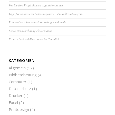
Wie Sie Ihre Pro­jekt­da­tei­en or­ga­ni­siert halten
Tipps für ein besseres Zeit­ma­na­ge­ment – Pro­duk­ti­vi­tät steigern
Printmedien – heute noch so wichtig wie damals
Excel: Neu­be­rech­nung clever nutzen
Excel: Alle Excel-Funktionen im Überblick
KATEGORIEN
Allgemein
(12)
Bildbearbeitung
(4)
Computer
(1)
Datenschutz
(1)
Drucker
(1)
Excel
(2)
Printdesign
(4)