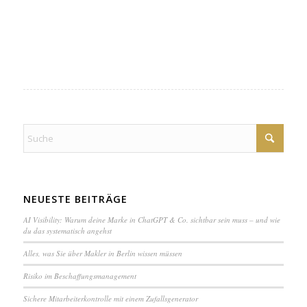
NEUESTE BEITRÄGE
AI Visibility: Warum deine Marke in ChatGPT & Co. sichtbar sein muss – und wie
du das systematisch angehst
Alles, was Sie über Makler in Berlin wissen müssen
Ri­si­ko im Be­schaf­fungs­ma­na­ge­ment
Sichere Mit­ar­bei­ter­kon­trol­le mit einem Zuf­alls­ge­ne­ra­tor