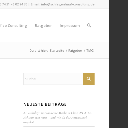
 0 74 31 - 6 02 94 70 | Email:
info@schlagenhauf-consulting.de
fice Consulting
Ratgeber
Impressum
Du bist hier:
Startseite
/
Ratgeber
/
TMG
NEUESTE BEITRÄGE
AI Visibility: Warum deine Marke in ChatGPT & Co.
sichtbar sein muss – und wie du das systematisch
angehst