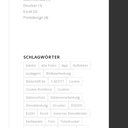
Drucker
(1)
Excel
(2)
Printdesign
(4)
SCHLAGWÖRTER
Adobe
alte Fotos
App
Aufkleber
auslagern
Bildbearbeitung
Bildschliff.de
C-637/17
Cookie
Cookie-Richtlinie
Cookies
Datenschutz
Datenverarbeitung
Dienstleistung
Drucker
DSGVO
EuGH
Excel
externer Dienstleister
Farbkanäle
Foto
Fotodrucker