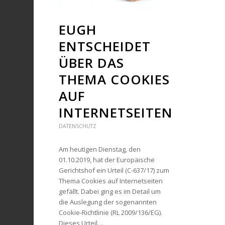
EUGH
ENTSCHEIDET
ÜBER DAS
THEMA COOKIES
AUF
INTERNETSEITEN
DATENSCHUTZ
Am heutigen Dienstag, den
01.10.2019, hat der Europäische
Gerichtshof ein Urteil (C-637/17) zum
Thema Cookies auf Internetseiten
gefällt. Dabei ging es im Detail um
die Auslegung der sogenannten
Cookie-Richtlinie (RL 2009/136/EG).
Dieses Urteil…