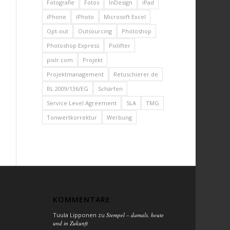
Fotografie
Fotos
InDesign
iPad
iPhone
iPhoto
Microsoft Excel
Opt-out
Outsourcing
Photoshop
Photoshop Express
Pixlifter
pixlr.com
Projekt
Projektmanagement
Retuschierer.de
RL 2009/136/EG
Schärfen
Service Level Agreement
SLA
TMG
Tonwertkorrektur
Werbung
KOMMENTARE
Tuula Lipponen
zu
Stempel – damals, heute
und in Zukunft