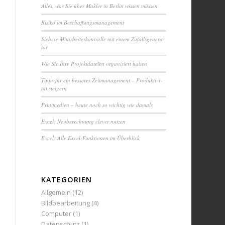
Alles, was Sie über Makler in Berlin wissen müssen
Ri­si­ko im Be­schaf­fungs­ma­na­ge­ment
Sichere Mit­ar­bei­ter­kon­trol­le mit einem Zuf­alls­ge­ne­ra­
tor
Wie Sie Ihre Pro­jekt­da­tei­en or­ga­ni­siert halten
Tipps für ein besseres Zeit­ma­na­ge­ment – Pro­duk­ti­vi­
tät steigern
Printmedien – heute noch so wichtig wie damals
Excel: Neu­be­rech­nung clever nutzen
Excel: Alle Excel-Funktionen im Überblick
KATEGORIEN
Allgemein
(12)
Bildbearbeitung
(4)
Computer
(1)
Datenschutz
(1)