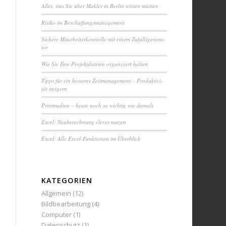
Alles, was Sie über Makler in Berlin wissen müssen
Ri­si­ko im Be­schaf­fungs­ma­na­ge­ment
Sichere Mit­ar­bei­ter­kon­trol­le mit einem Zuf­alls­ge­ne­ra­
tor
Wie Sie Ihre Pro­jekt­da­tei­en or­ga­ni­siert halten
Tipps für ein besseres Zeit­ma­na­ge­ment – Pro­duk­ti­vi­
tät steigern
Printmedien – heute noch so wichtig wie damals
Excel: Neu­be­rech­nung clever nutzen
Excel: Alle Excel-Funktionen im Überblick
KATEGORIEN
Allgemein
(12)
Bildbearbeitung
(4)
Computer
(1)
Datenschutz
(1)