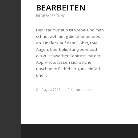
BEARBEITEN
BILDBEARBEITUNG
Der Traumurlaub ist vorbei und man
schaut wehmütig die Urlaubsfotos
an. Ein Fleck auf dem T-Shirt, rote
Augen, Überbelichtung oder auch
ein zu schwacher Kontrast: mit der
App iPhoto lassen sich solche
unschönen Bildfehler ganz einfach
und…
21. August 2012
/
0 Kommentare