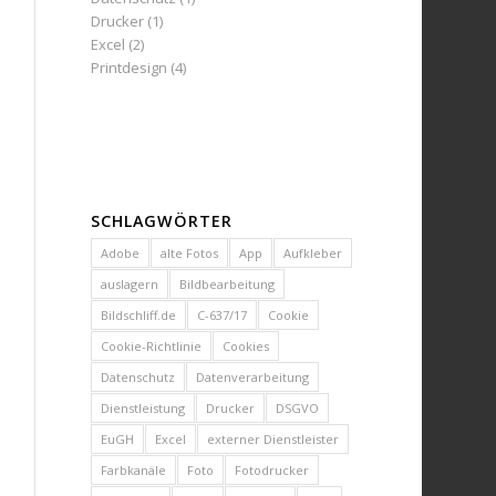
Drucker
(1)
Excel
(2)
Printdesign
(4)
SCHLAGWÖRTER
Adobe
alte Fotos
App
Aufkleber
auslagern
Bildbearbeitung
Bildschliff.de
C-637/17
Cookie
Cookie-Richtlinie
Cookies
Datenschutz
Datenverarbeitung
Dienstleistung
Drucker
DSGVO
EuGH
Excel
externer Dienstleister
Farbkanäle
Foto
Fotodrucker