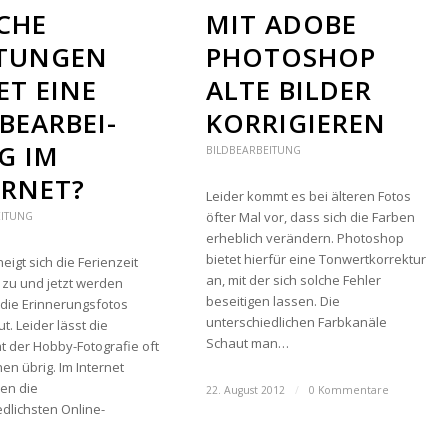
CHE
MIT ADOBE
STUNGEN
PHOTOSHOP
ET EINE
ALTE BILDER
BE­AR­BEI­
KORRIGIEREN
G IM
BILDBEARBEITUNG
ERNET?
Leider kommt es bei älteren Fotos
öfter Mal vor, dass sich die Farben
EITUNG
erheblich verändern. Photoshop
bietet hierfür eine Tonwertkorrektur
igt sich die Ferienzeit
an, mit der sich solche Fehler
zu und jetzt werden
beseitigen lassen. Die
die Erinnerungsfotos
unterschiedlichen Farbkanäle
. Leider lässt die
Schaut man…
ät der Hobby-Fotografie oft
n übrig. Im Internet
en die
22. August 2012
/
0 Kommentare
dlichsten Online-