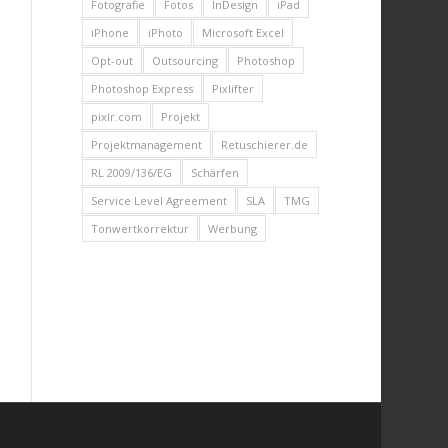
Fotografie
Fotos
InDesign
iPad
iPhone
iPhoto
Microsoft Excel
Opt-out
Outsourcing
Photoshop
Photoshop Express
Pixlifter
pixlr.com
Projekt
Projektmanagement
Retuschierer.de
RL 2009/136/EG
Schärfen
Service Level Agreement
SLA
TMG
Tonwertkorrektur
Werbung