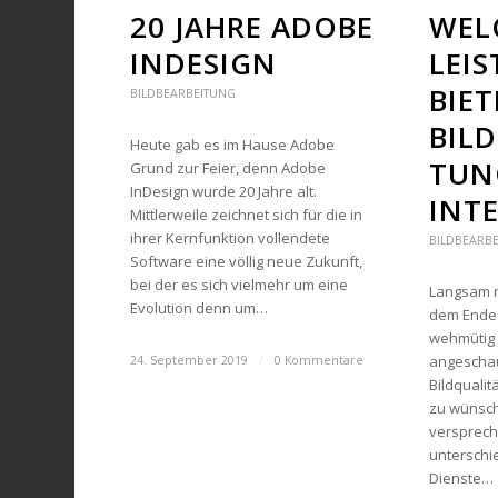
20 JAHRE ADOBE
WEL
INDESIGN
LEI
BIET
BILDBEARBEITUNG
BILD­
Heute gab es im Hause Adobe
TUN
Grund zur Feier, denn Adobe
InDesign wurde 20 Jahre alt.
INT
Mittlerweile zeichnet sich für die in
ihrer Kernfunktion vollendete
BILDBEARB
Software eine völlig neue Zukunft,
bei der es sich vielmehr um eine
Langsam ne
Evolution denn um…
dem Ende 
wehmütig 
angeschaut
24. September 2019
/
0 Kommentare
Bildqualit
zu wünsche
versprech
unterschie
Dienste…