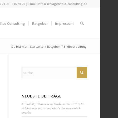
 0 74 31 - 6 02 94 70 | Email:
info@schlagenhauf-consulting.de
fice Consulting
Ratgeber
Impressum
Du bist hier:
Startseite
/
Ratgeber
/
Bildbearbeitung
NEUESTE BEITRÄGE
AI Visibility: Warum deine Marke in ChatGPT & Co.
sichtbar sein muss – und wie du das systematisch
angehst