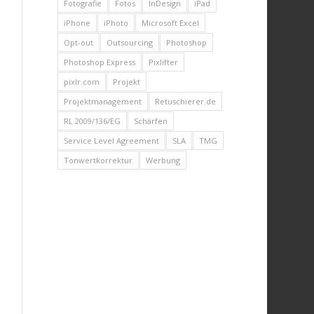
Fotografie
Fotos
InDesign
iPad
iPhone
iPhoto
Microsoft Excel
Opt-out
Outsourcing
Photoshop
Photoshop Express
Pixlifter
pixlr.com
Projekt
Projektmanagement
Retuschierer.de
RL 2009/136/EG
Schärfen
Service Level Agreement
SLA
TMG
Tonwertkorrektur
Werbung