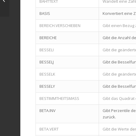
BAHTTEXT
Wandelt eine Zahl
alle Projekte im Griff
BASIS
Konvertiert eine 
BEREICH.VERSCHIEBEN
Gibt einen Bezug
BEREICHE
Gibt die Anzahl d
BESSELI
Gibt die geänderte
BESSELJ
Gibt die Besselfun
BESSELK
Gibt die geändert
BESSELY
Gibt die Besselfun
BESTIMMTHEITSMASS
Gibt das Quadrat 
BETA.INV
Gibt Perzentile d
zurück.
BETA.VERT
Gibt die Werte de