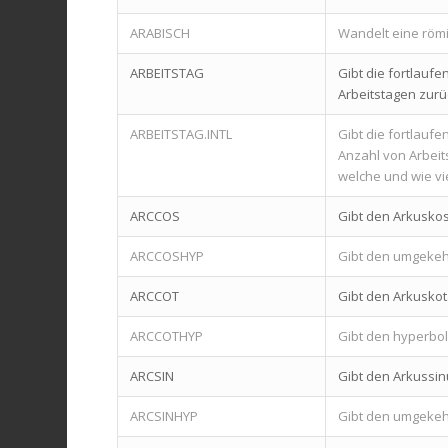
ARABISCH
Wandelt eine römi
ARBEITSTAG
Gibt die fortlauf
Arbeitstagen zurü
ARBEITSTAG.INTL
Gibt die fortlauf
Anzahl von Arbei
welche und wie v
ARCCOS
Gibt den Arkuskos
ARCCOSHYP
Gibt den umgekehr
ARCCOT
Gibt den Arkuskot
ARCCOTHYP
Gibt den hyperbol
ARCSIN
Gibt den Arkussin
ARCSINHYP
Gibt den umgekehr