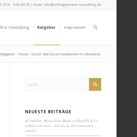
 0 74 31 - 6 02 94 70 | Email:
info@schlagenhauf-consulting.de
fice Consulting
Ratgeber
Impressum
Ratgeber
/
Excel
/
Excel: Alle Excel-Funktionen im Überblick
NEUESTE BEITRÄGE
AI Visibility: Warum deine Marke in ChatGPT & Co.
sichtbar sein muss – und wie du das systematisch
angehst