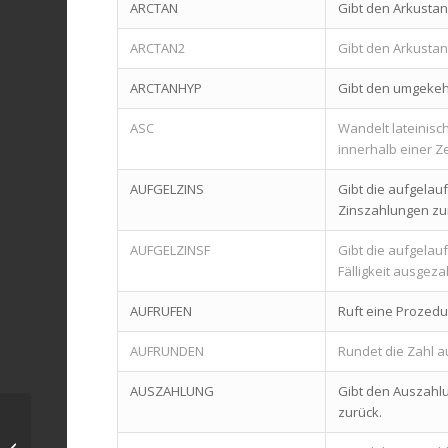
ARCTAN
Gibt den Arkustan
ARCTAN2
Gibt den Arkustan
ARCTANHYP
Gibt den umgekeh
ASC
Wandelt lateinisc
innerhalb einer Ze
AUFGELZINS
Gibt die aufgelau
Zinszahlungen zu
AUFGELZINSF
Gibt die aufgelau
Fälligkeit ausgeza
AUFRUFEN
Ruft eine Prozedu
AUFRUNDEN
Rundet die Zahl a
AUSZAHLUNG
Gibt den Auszahlu
zurück.
Mit Projekt­
management Soft­ware