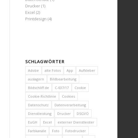
Drucker
(1)
Excel
(2)
Printdesign
(4)
SCHLAGWÖRTER
Adobe
alte Fotos
App
Aufkleber
auslagern
Bildbearbeitung
Bildschliff.de
C-637/17
Cookie
Cookie-Richtlinie
Cookies
Datenschutz
Datenverarbeitung
Dienstleistung
Drucker
DSGVO
EuGH
Excel
externer Dienstleister
Farbkanäle
Foto
Fotodrucker