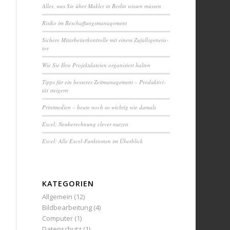
Alles, was Sie über Makler in Berlin wissen müssen
Ri­si­ko im Be­schaf­fungs­ma­na­ge­ment
Sichere Mit­ar­bei­ter­kon­trol­le mit einem Zuf­alls­ge­ne­ra­
tor
Wie Sie Ihre Pro­jekt­da­tei­en or­ga­ni­siert halten
Tipps für ein besseres Zeit­ma­na­ge­ment – Pro­duk­ti­vi­
tät steigern
Printmedien – heute noch so wichtig wie damals
Excel: Neu­be­rech­nung clever nutzen
Excel: Alle Excel-Funktionen im Überblick
KATEGORIEN
Allgemein
(12)
Bildbearbeitung
(4)
Computer
(1)
Datenschutz
(1)