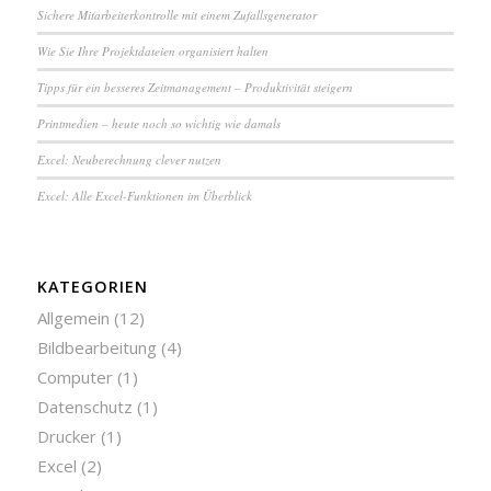
Sichere Mit­ar­bei­ter­kon­trol­le mit einem Zuf­alls­ge­ne­ra­tor
Wie Sie Ihre Pro­jekt­da­tei­en or­ga­ni­siert halten
Tipps für ein besseres Zeit­ma­na­ge­ment – Pro­duk­ti­vi­tät steigern
Printmedien – heute noch so wichtig wie damals
Excel: Neu­be­rech­nung clever nutzen
Excel: Alle Excel-Funktionen im Überblick
KATEGORIEN
Allgemein
(12)
Bildbearbeitung
(4)
Computer
(1)
Datenschutz
(1)
Drucker
(1)
Excel
(2)