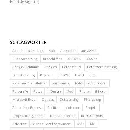
Printdesign
(4)
SCHLAGWÖRTER
Adobe
alte Fotos
App
Aufkleber
auslagern
Bildbearbeitung
Bildschliff.de
C-637/17
Cookie
Cookie-Richtlinie
Cookies
Datenschutz
Datenverarbeitung
Dienstleistung
Drucker
DSGVO
EuGH
Excel
externer Dienstleister
Farbkanäle
Foto
Fotodrucker
Fotografie
Fotos
InDesign
iPad
iPhone
iPhoto
Microsoft Excel
Opt-out
Outsourcing
Photoshop
Photoshop Express
Pixlifter
pixlr.com
Projekt
Projektmanagement
Retuschierer.de
RL 2009/136/EG
Schärfen
Service Level Agreement
SLA
TMG