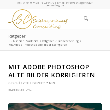
Tel.: (+49) 0 74 31 - 6 02 94 70 | Email:
info@schlagenhauf-
consulting.de
Ratgeber
Du bist hier:
Startseite
/
Ratgeber
/
Bildbearbeitung
/
Mit Adobe Photoshop alte Bilder korrigieren
MIT ADOBE PHOTOSHOP
ALTE BILDER KORRIGIEREN
BILDBEARBEITUNG