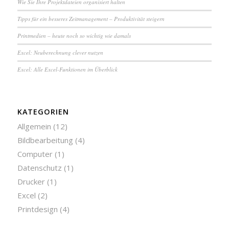
Wie Sie Ihre Pro­jekt­da­tei­en or­ga­ni­siert halten
Tipps für ein besseres Zeit­ma­na­ge­ment – Pro­duk­ti­vi­tät steigern
Printmedien – heute noch so wichtig wie damals
Excel: Neu­be­rech­nung clever nutzen
Excel: Alle Excel-Funktionen im Überblick
KATEGORIEN
Allgemein
(12)
Bildbearbeitung
(4)
Computer
(1)
Datenschutz
(1)
Drucker
(1)
Excel
(2)
Printdesign
(4)