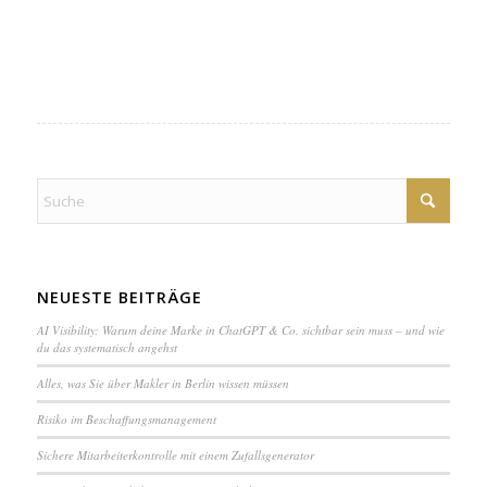
NEUESTE BEITRÄGE
AI Visibility: Warum deine Marke in ChatGPT & Co. sichtbar sein muss – und wie
du das systematisch angehst
Alles, was Sie über Makler in Berlin wissen müssen
Ri­si­ko im Be­schaf­fungs­ma­na­ge­ment
Sichere Mit­ar­bei­ter­kon­trol­le mit einem Zuf­alls­ge­ne­ra­tor