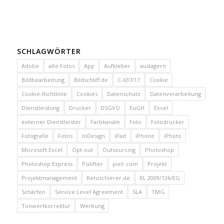
SCHLAGWÖRTER
Adobe
alte Fotos
App
Aufkleber
auslagern
Bildbearbeitung
Bildschliff.de
C-637/17
Cookie
Cookie-Richtlinie
Cookies
Datenschutz
Datenverarbeitung
Dienstleistung
Drucker
DSGVO
EuGH
Excel
externer Dienstleister
Farbkanäle
Foto
Fotodrucker
Fotografie
Fotos
InDesign
iPad
iPhone
iPhoto
Microsoft Excel
Opt-out
Outsourcing
Photoshop
Photoshop Express
Pixlifter
pixlr.com
Projekt
Projektmanagement
Retuschierer.de
RL 2009/136/EG
Schärfen
Service Level Agreement
SLA
TMG
Tonwertkorrektur
Werbung