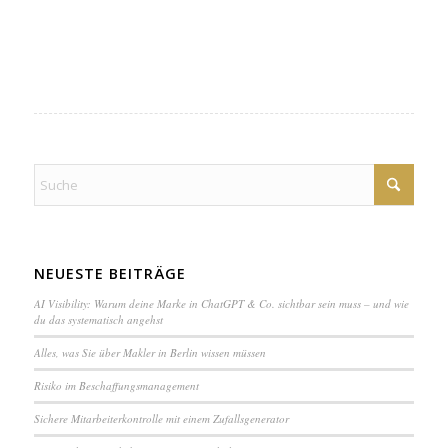
NEUESTE BEITRÄGE
AI Visibility: Warum deine Marke in ChatGPT & Co. sichtbar sein muss – und wie
du das systematisch angehst
Alles, was Sie über Makler in Berlin wissen müssen
Ri­si­ko im Be­schaf­fungs­ma­na­ge­ment
Sichere Mit­ar­bei­ter­kon­trol­le mit einem Zuf­alls­ge­ne­ra­tor