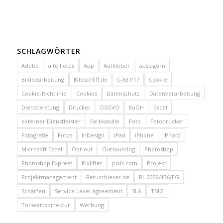
SCHLAGWÖRTER
Adobe
alte Fotos
App
Aufkleber
auslagern
Bildbearbeitung
Bildschliff.de
C-637/17
Cookie
Cookie-Richtlinie
Cookies
Datenschutz
Datenverarbeitung
Dienstleistung
Drucker
DSGVO
EuGH
Excel
externer Dienstleister
Farbkanäle
Foto
Fotodrucker
Fotografie
Fotos
InDesign
iPad
iPhone
iPhoto
Microsoft Excel
Opt-out
Outsourcing
Photoshop
Photoshop Express
Pixlifter
pixlr.com
Projekt
Projektmanagement
Retuschierer.de
RL 2009/136/EG
Schärfen
Service Level Agreement
SLA
TMG
Tonwertkorrektur
Werbung