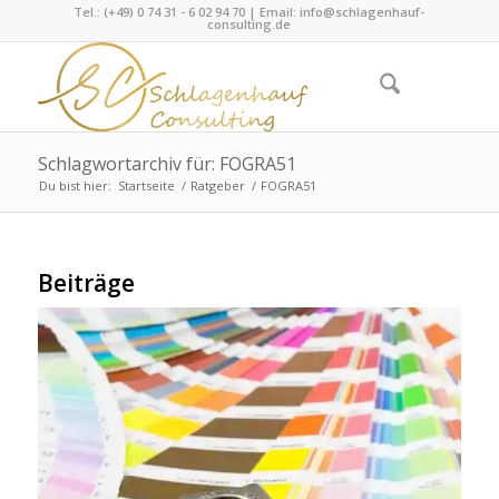
Tel.: (+49) 0 74 31 - 6 02 94 70 | Email:
info@schlagenhauf-
consulting.de
Schlagwortarchiv für: FOGRA51
Du bist hier:
Startseite
/
Ratgeber
/
FOGRA51
Beiträge