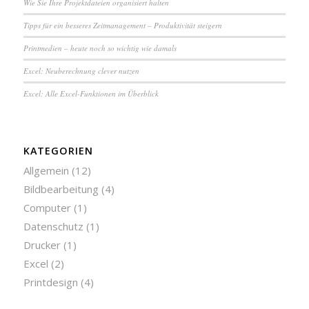
Wie Sie Ihre Pro­jekt­da­tei­en or­ga­ni­siert halten
Tipps für ein besseres Zeit­ma­na­ge­ment – Pro­duk­ti­vi­tät steigern
Printmedien – heute noch so wichtig wie damals
Excel: Neu­be­rech­nung clever nutzen
Excel: Alle Excel-Funktionen im Überblick
KATEGORIEN
Allgemein
(12)
Bildbearbeitung
(4)
Computer
(1)
Datenschutz
(1)
Drucker
(1)
Excel
(2)
Printdesign
(4)