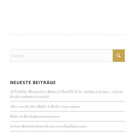
NEUESTE BEITRÄGE
AI Visibility: Warum deine Marke in ChatGPT & Co. sichtbar sein muss – und wie
du das systematisch angehst
Alles, was Sie über Makler in Berlin wissen müssen
Ri­si­ko im Be­schaf­fungs­ma­na­ge­ment
Sichere Mit­ar­bei­ter­kon­trol­le mit einem Zuf­alls­ge­ne­ra­tor