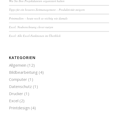
Wie Sie Ihre Pro­jekt­da­tei­en or­ga­ni­siert halten
Tipps für ein besseres Zeit­ma­na­ge­ment – Pro­duk­ti­vi­tät steigern
Printmedien – heute noch so wichtig wie damals
Excel: Neu­be­rech­nung clever nutzen
Excel: Alle Excel-Funktionen im Überblick
KATEGORIEN
Allgemein
(12)
Bildbearbeitung
(4)
Computer
(1)
Datenschutz
(1)
Drucker
(1)
Excel
(2)
Printdesign
(4)