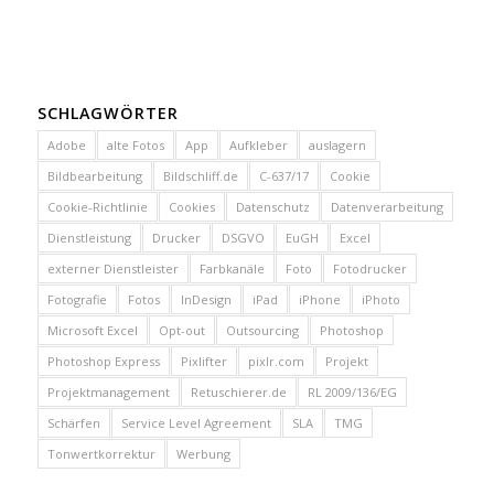
SCHLAGWÖRTER
Adobe
alte Fotos
App
Aufkleber
auslagern
Bildbearbeitung
Bildschliff.de
C-637/17
Cookie
Cookie-Richtlinie
Cookies
Datenschutz
Datenverarbeitung
Dienstleistung
Drucker
DSGVO
EuGH
Excel
externer Dienstleister
Farbkanäle
Foto
Fotodrucker
Fotografie
Fotos
InDesign
iPad
iPhone
iPhoto
Microsoft Excel
Opt-out
Outsourcing
Photoshop
Photoshop Express
Pixlifter
pixlr.com
Projekt
Projektmanagement
Retuschierer.de
RL 2009/136/EG
Schärfen
Service Level Agreement
SLA
TMG
Tonwertkorrektur
Werbung