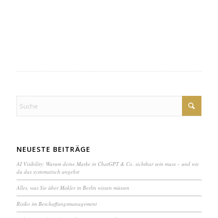
NEUESTE BEITRÄGE
AI Visibility: Warum deine Marke in ChatGPT & Co. sichtbar sein muss – und wie
du das systematisch angehst
Alles, was Sie über Makler in Berlin wissen müssen
Ri­si­ko im Be­schaf­fungs­ma­na­ge­ment