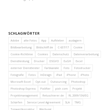
SCHLAGWÖRTER
Adobe
alte Fotos
App
Aufkleber
auslagern
Bildbearbeitung
Bildschliff.de
C-637/17
Cookie
Cookie-Richtlinie
Cookies
Datenschutz
Datenverarbeitung
Dienstleistung
Drucker
DSGVO
EuGH
Excel
externer Dienstleister
Farbkanäle
Foto
Fotodrucker
Fotografie
Fotos
InDesign
iPad
iPhone
iPhoto
Microsoft Excel
Opt-out
Outsourcing
Photoshop
Photoshop Express
Pixlifter
pixlr.com
Projekt
Projektmanagement
Retuschierer.de
RL 2009/136/EG
Schärfen
Service Level Agreement
SLA
TMG
Tonwertkorrektur
Werbung