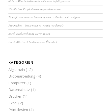
Sichere Mit­ar­bei­ter­kon­trol­le mit einem Zuf­alls­ge­ne­ra­tor
Wie Sie Ihre Pro­jekt­da­tei­en or­ga­ni­siert halten
Tipps für ein besseres Zeit­ma­na­ge­ment – Pro­duk­ti­vi­tät steigern
Printmedien – heute noch so wichtig wie damals
Excel: Neu­be­rech­nung clever nutzen
Excel: Alle Excel-Funktionen im Überblick
KATEGORIEN
Allgemein
(12)
Bildbearbeitung
(4)
Computer
(1)
Datenschutz
(1)
Drucker
(1)
Excel
(2)
Printdesign
(4)