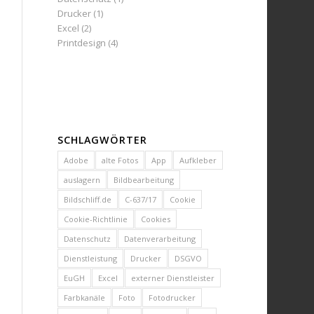
Drucker
(1)
Excel
(2)
Printdesign
(4)
SCHLAGWÖRTER
Adobe
alte Fotos
App
Aufkleber
auslagern
Bildbearbeitung
Bildschliff.de
C-637/17
Cookie
Cookie-Richtlinie
Cookies
Datenschutz
Datenverarbeitung
Dienstleistung
Drucker
DSGVO
EuGH
Excel
externer Dienstleister
Farbkanäle
Foto
Fotodrucker