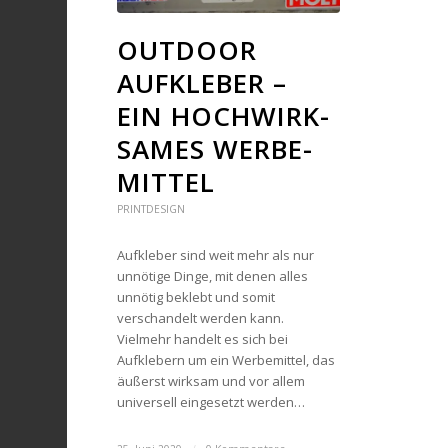
OUTDOOR
AUFKLEBER –
EIN HOCH­WIRK­
SA­MES WER­BE­
MIT­TEL
PRINTDESIGN
Aufkleber sind weit mehr als nur
unnötige Dinge, mit denen alles
unnötig beklebt und somit
verschandelt werden kann.
Vielmehr handelt es sich bei
Aufklebern um ein Werbemittel, das
äußerst wirksam und vor allem
universell eingesetzt werden…