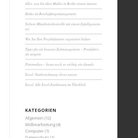
Alles, was Sie über Makler in Berlin wissen müssen
Ri­si­ko im Be­schaf­fungs­ma­na­ge­ment
Sichere Mit­ar­bei­ter­kon­trol­le mit einem Zuf­alls­ge­ne­ra­
tor
Wie Sie Ihre Pro­jekt­da­tei­en or­ga­ni­siert halten
Tipps für ein besseres Zeit­ma­na­ge­ment – Pro­duk­ti­vi­
tät steigern
Printmedien – heute noch so wichtig wie damals
Excel: Neu­be­rech­nung clever nutzen
Excel: Alle Excel-Funktionen im Überblick
KATEGORIEN
Allgemein
(12)
Bildbearbeitung
(4)
Computer
(1)
Datenschutz
(1)