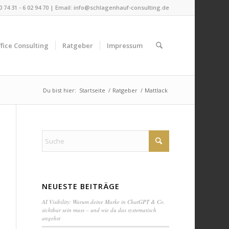
 0 74 31 - 6 02 94 70 | Email:
info@schlagenhauf-consulting.de
fice Consulting
Ratgeber
Impressum
Du bist hier:
Startseite
/
Ratgeber
/
Mattlack
NEUESTE BEITRÄGE
AI Visibility: Warum deine Marke in ChatGPT & Co.
sichtbar sein muss – und wie du das systematisch
angehst