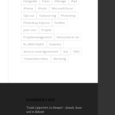
Fotografie
Fotos
InDesign
iPad
iPhone
iPhoto
Microsoft Excel
Opt-out
Outsourcing
Photoshop
Photoshop Express
Pixlifter
pixlr.com
Projekt
Projektmanagement
Retuschierer.de
RL 2009/136/EG
Schärfen
Service Level Agreement
SLA
TMG
Tonwertkorrektur
Werbung
KOMMENTARE
Tuula Lipponen
zu
Stempel – damals, heute
und in Zukunft