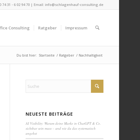
 0 74 31 - 6 02 94 70 | Email:
info@schlagenhauf-consulting.de
fice Consulting
Ratgeber
Impressum
Du bist hier:
Startseite
/
Ratgeber
/
Nachhaltigkeit
NEUESTE BEITRÄGE
AI Visibility: Warum deine Marke in ChatGPT & Co.
sichtbar sein muss – und wie du das systematisch
angehst