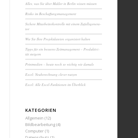
Alles, was Sie über Makler in Berlin wissen müssen
Ri­si­ko im Be­schaf­fungs­ma­na­ge­ment
Sichere Mit­ar­bei­ter­kon­trol­le mit einem Zuf­alls­ge­ne­ra­
tor
Wie Sie Ihre Pro­jekt­da­tei­en or­ga­ni­siert halten
Tipps für ein besseres Zeit­ma­na­ge­ment – Pro­duk­ti­vi­
tät steigern
Printmedien – heute noch so wichtig wie damals
Excel: Neu­be­rech­nung clever nutzen
Excel: Alle Excel-Funktionen im Überblick
KATEGORIEN
Allgemein
(12)
Bildbearbeitung
(4)
Computer
(1)
Datenschutz
(1)