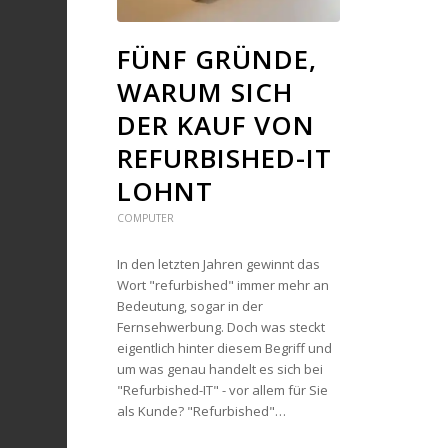
FÜNF GRÜNDE,
WARUM SICH
DER KAUF VON
REFURBISHED-IT
LOHNT
COMPUTER
In den letzten Jahren gewinnt das
Wort "refurbished" immer mehr an
Bedeutung, sogar in der
Fernsehwerbung. Doch was steckt
eigentlich hinter diesem Begriff und
um was genau handelt es sich bei
"Refurbished-IT" - vor allem für Sie
als Kunde? "Refurbished"…