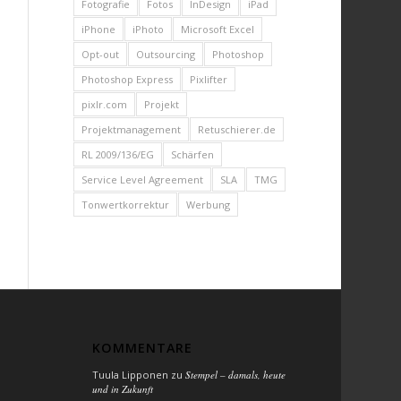
Fotografie
Fotos
InDesign
iPad
iPhone
iPhoto
Microsoft Excel
Opt-out
Outsourcing
Photoshop
Photoshop Express
Pixlifter
pixlr.com
Projekt
Projektmanagement
Retuschierer.de
RL 2009/136/EG
Schärfen
Service Level Agreement
SLA
TMG
Tonwertkorrektur
Werbung
KOMMENTARE
Tuula Lipponen
zu
Stempel – damals, heute
und in Zukunft