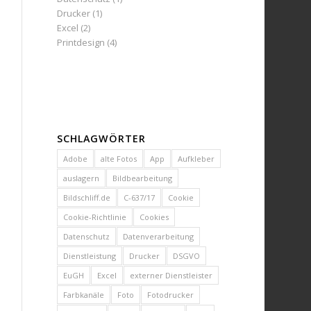
Drucker
(1)
Excel
(2)
Printdesign
(4)
SCHLAGWÖRTER
Adobe
alte Fotos
App
Aufkleber
auslagern
Bildbearbeitung
Bildschliff.de
C-637/17
Cookie
Cookie-Richtlinie
Cookies
Datenschutz
Datenverarbeitung
Dienstleistung
Drucker
DSGVO
EuGH
Excel
externer Dienstleister
Farbkanäle
Foto
Fotodrucker