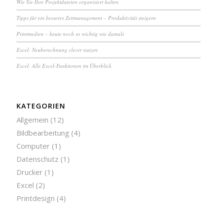
Wie Sie Ihre Pro­jekt­da­tei­en or­ga­ni­siert halten
Tipps für ein besseres Zeit­ma­na­ge­ment – Pro­duk­ti­vi­tät steigern
Printmedien – heute noch so wichtig wie damals
Excel: Neu­be­rech­nung clever nutzen
Excel: Alle Excel-Funktionen im Überblick
KATEGORIEN
Allgemein
(12)
Bildbearbeitung
(4)
Computer
(1)
Datenschutz
(1)
Drucker
(1)
Excel
(2)
Printdesign
(4)