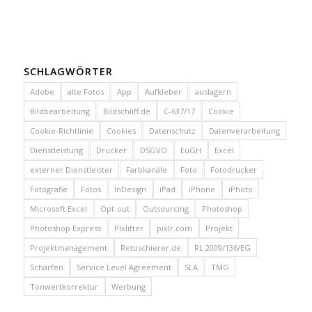
SCHLAGWÖRTER
Adobe
alte Fotos
App
Aufkleber
auslagern
Bildbearbeitung
Bildschliff.de
C-637/17
Cookie
Cookie-Richtlinie
Cookies
Datenschutz
Datenverarbeitung
Dienstleistung
Drucker
DSGVO
EuGH
Excel
externer Dienstleister
Farbkanäle
Foto
Fotodrucker
Fotografie
Fotos
InDesign
iPad
iPhone
iPhoto
Microsoft Excel
Opt-out
Outsourcing
Photoshop
Photoshop Express
Pixlifter
pixlr.com
Projekt
Projektmanagement
Retuschierer.de
RL 2009/136/EG
Schärfen
Service Level Agreement
SLA
TMG
Tonwertkorrektur
Werbung