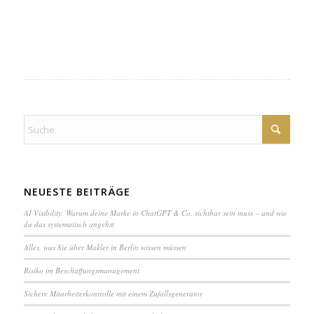
NEUESTE BEITRÄGE
AI Visibility: Warum deine Marke in ChatGPT & Co. sichtbar sein muss – und wie
du das systematisch angehst
Alles, was Sie über Makler in Berlin wissen müssen
Ri­si­ko im Be­schaf­fungs­ma­na­ge­ment
Sichere Mit­ar­bei­ter­kon­trol­le mit einem Zuf­alls­ge­ne­ra­tor