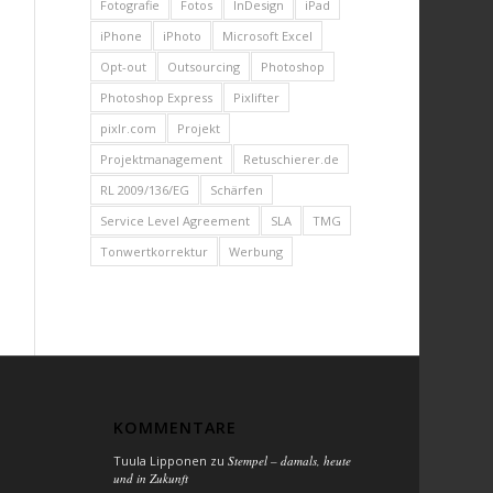
Fotografie
Fotos
InDesign
iPad
iPhone
iPhoto
Microsoft Excel
Opt-out
Outsourcing
Photoshop
Photoshop Express
Pixlifter
pixlr.com
Projekt
Projektmanagement
Retuschierer.de
RL 2009/136/EG
Schärfen
Service Level Agreement
SLA
TMG
Tonwertkorrektur
Werbung
KOMMENTARE
Tuula Lipponen
zu
Stempel – damals, heute
und in Zukunft