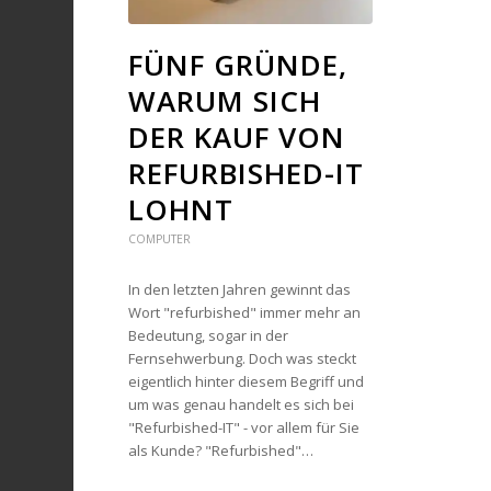
FÜNF GRÜNDE,
WARUM SICH
DER KAUF VON
REFURBISHED-IT
LOHNT
COMPUTER
In den letzten Jahren gewinnt das
Wort "refurbished" immer mehr an
Bedeutung, sogar in der
Fernsehwerbung. Doch was steckt
eigentlich hinter diesem Begriff und
um was genau handelt es sich bei
"Refurbished-IT" - vor allem für Sie
als Kunde? "Refurbished"…