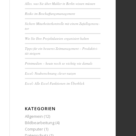
Alles, was Sie über Makler in Berlin wissen müssen
Ri­si­ko im Be­schaf­fungs­ma­na­ge­ment
Sichere Mit­ar­bei­ter­kon­trol­le mit einem Zuf­alls­ge­ne­ra­
tor
Wie Sie Ihre Pro­jekt­da­tei­en or­ga­ni­siert halten
Tipps für ein besseres Zeit­ma­na­ge­ment – Pro­duk­ti­vi­
tät steigern
Printmedien – heute noch so wichtig wie damals
Excel: Neu­be­rech­nung clever nutzen
Excel: Alle Excel-Funktionen im Überblick
KATEGORIEN
Allgemein
(12)
Bildbearbeitung
(4)
Computer
(1)
Datenschutz
(1)