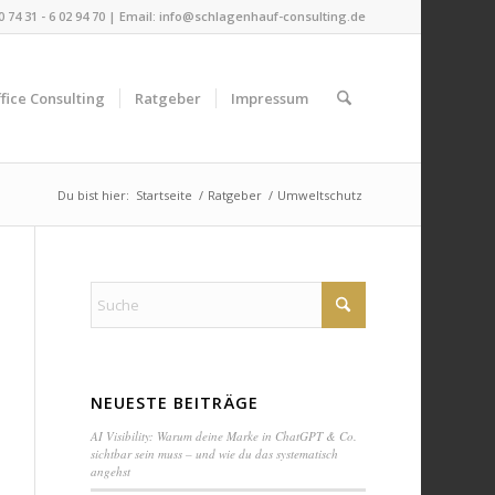
 0 74 31 - 6 02 94 70 | Email:
info@schlagenhauf-consulting.de
fice Consulting
Ratgeber
Impressum
Du bist hier:
Startseite
/
Ratgeber
/
Umweltschutz
NEUESTE BEITRÄGE
AI Visibility: Warum deine Marke in ChatGPT & Co.
sichtbar sein muss – und wie du das systematisch
angehst