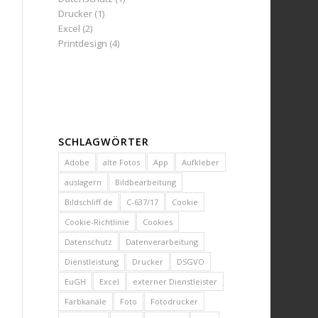
Drucker
(1)
Excel
(2)
Printdesign
(4)
SCHLAGWÖRTER
Adobe
alte Fotos
App
Aufkleber
auslagern
Bildbearbeitung
Bildschliff.de
C-637/17
Cookie
Cookie-Richtlinie
Cookies
Datenschutz
Datenverarbeitung
Dienstleistung
Drucker
DSGVO
EuGH
Excel
externer Dienstleister
Farbkanäle
Foto
Fotodrucker